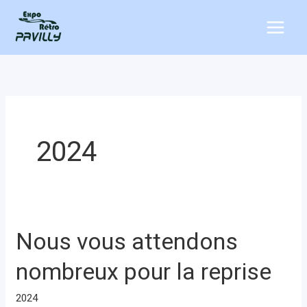
Aller
au
contenu
2024
Nous vous attendons
Nous
vous
nombreux pour la reprise
attendons
nombreux
2024