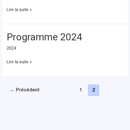
pour
la
Lire la suite »
reprise
Programme 2024
Programme
2024
2024
Lire la suite »
←
Précédent
1
2